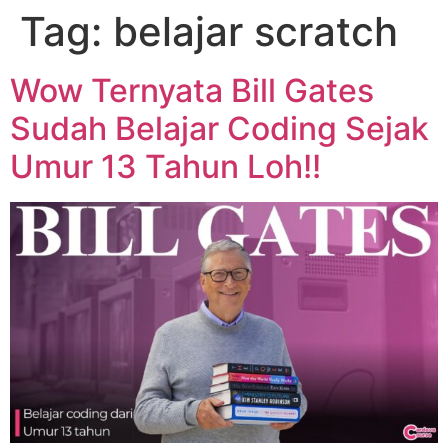
Tag:
belajar scratch
Wow Ternyata Bill Gates
Sudah Belajar Coding Sejak
Umur 13 Tahun Loh!!