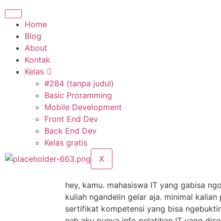
Home
Blog
About
Kontak
Kelas
#284 (tanpa judul)
Basic Proramming
Mobile Development
Front End Dev
Back End Dev
Kelas gratis
X
hey, kamu. mahasiswa IT yang gabisa ngod
kuliah ngandelin gelar aja. minimal kalian
sertifikat kompetensi yang bisa ngebuktin s
nah aku punya info pelatihan IT yang dis