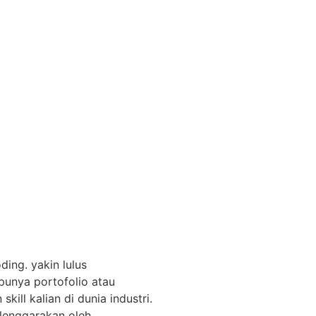
ing. yakin lulus
 punya portofolio atau
kill kalian di dunia industri.
elenggarakan oleh