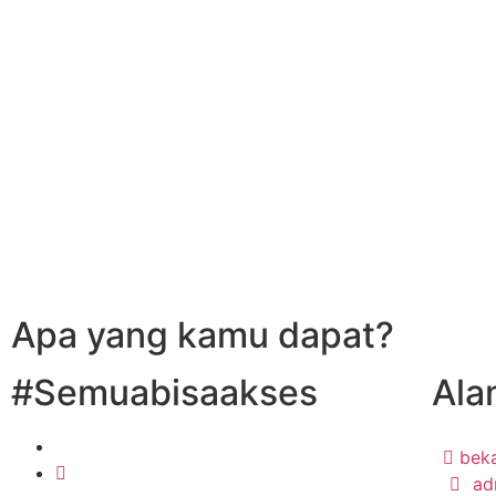
Apa yang kamu dapat?
#Semuabisaakses
Ala
beka
ad